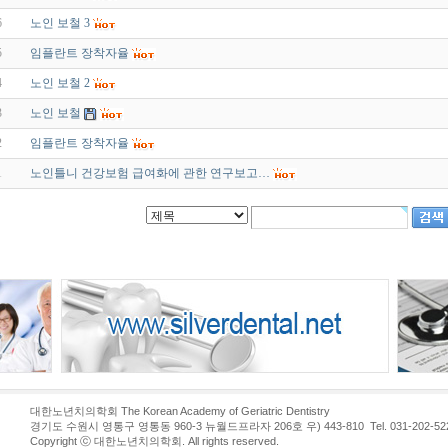
6
노인 보철 3
5
임플란트 장착자율
4
노인 보철 2
3
노인 보철
2
임플란트 장착자율
1
노인틀니 건강보험 급여화에 관한 연구보고…
대한노년치의학회 The Korean Academy of Geriatric Dentistry
경기도 수원시 영통구 영통동 960-3 뉴월드프라자 206호 우) 443-810 Tel. 031-202-5226 
Copyright ⓒ 대한노년치의학회. All rights reserved.