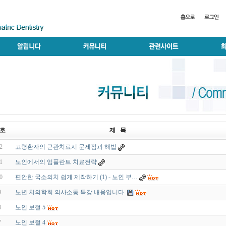
호
제 목
2
고령환자의 근관치료시 문제점과 해법
1
노인에서의 임플란트 치료전략
0
편안한 국소의치 쉽게 제작하기 (1) - 노인 부…
9
노년 치의학회 의사소통 특강 내용입니다.
8
노인 보철 5
7
노인 보철 4